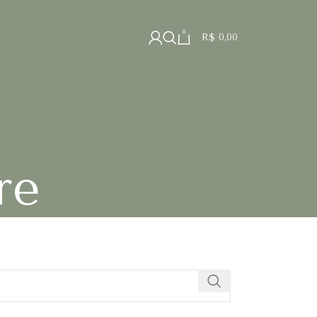
0
R$
0,00
re