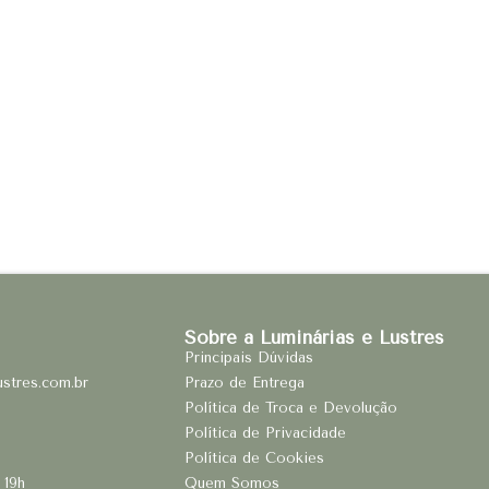
Sobre a Luminárias e Lustres
Principais Dúvidas
ustres.com.br
Prazo de Entrega
Política de Troca e Devolução
Política de Privacidade
Política de Cookies
 19h
Quem Somos