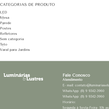
CATEGORIAS DE PRODUTO
LED
Mesa
Parede
Postes
Refletores
Sem categoria
Teto
Varal para Jardins
Fale Conosco
Atendimento
E- mail: contato@luminariasel
WhatsApp: (11) 9 9342-3960
WhatsApp: (11) 9 9342-3960
Horário:
Segunda à Sexta-Feira- 10h as