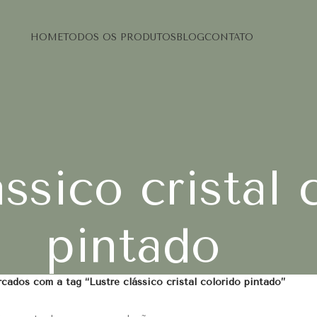
HOME
TODOS OS PRODUTOS
BLOG
CONTATO
ássico cristal 
pintado
cados com a tag “Lustre clássico cristal colorido pintado”