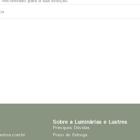
 encontrado para a sua seleção.
Sobre a Luminárias e Lustres
Principais Dúvidas
ustres.com.br
Prazo de Entrega