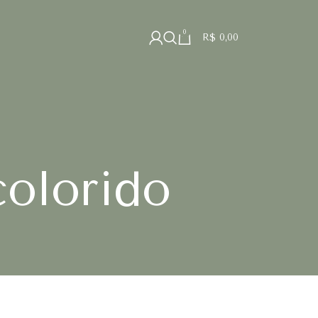
0
R$
0,00
colorido